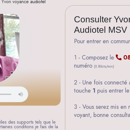
r Yvon voyance audiotel
Consulter Yvon
Audiotel MSV
Pour entrer en commun
1 - Composez le
08
numéro
(0.80cts/min)
2 - Une fois connecté 
touche
1
puis entrer l
3 - Vous serez mis en 
voyant, bonne consultat
tiles des supports tels que le
rtaines conditions je fais de la