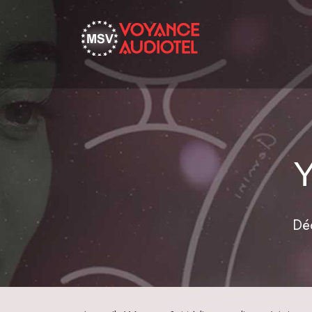
Y
Déc