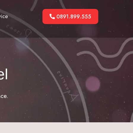
vice
0891.899.555
el
nce.